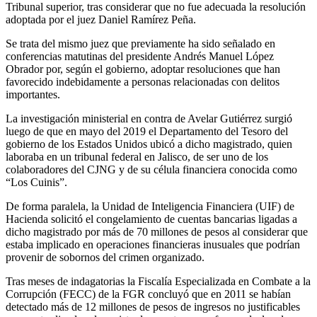
Tribunal superior, tras considerar que no fue adecuada la resolución
adoptada por el juez Daniel Ramírez Peña.
Se trata del mismo juez que previamente ha sido señalado en
Whatsapp
conferencias matutinas del presidente Andrés Manuel López
Obrador por, según el gobierno, adoptar resoluciones que han
favorecido indebidamente a personas relacionadas con delitos
importantes.
La investigación ministerial en contra de Avelar Gutiérrez surgió
luego de que en mayo del 2019 el Departamento del Tesoro del
gobierno de los Estados Unidos ubicó a dicho magistrado, quien
Linkedin
laboraba en un tribunal federal en Jalisco, de ser uno de los
colaboradores del CJNG y de su célula financiera conocida como
“Los Cuinis”.
De forma paralela, la Unidad de Inteligencia Financiera (UIF) de
Hacienda solicitó el congelamiento de cuentas bancarias ligadas a
dicho magistrado por más de 70 millones de pesos al considerar que
estaba implicado en operaciones financieras inusuales que podrían
provenir de sobornos del crimen organizado.
Tras meses de indagatorias la Fiscalía Especializada en Combate a la
Corrupción (FECC) de la FGR concluyó que en 2011 se habían
detectado más de 12 millones de pesos de ingresos no justificables