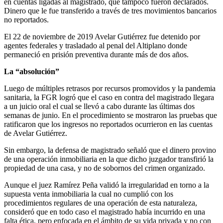
en cuentas ligadas al magistrado, que tampoco fueron declarados.
Dinero que le fue transferido a través de tres movimientos bancarios
no reportados.
El 22 de noviembre de 2019 Avelar Gutiérrez fue detenido por
agentes federales y trasladado al penal del Altiplano donde
permaneció en prisión preventiva durante más de dos años.
La “absolución”
Luego de múltiples retrasos por recursos promovidos y la pandemia
sanitaria, la FGR logró que el caso en contra del magistrado llegara
a un juicio oral el cual se llevó a cabo durante las últimas dos
semanas de junio. En el procedimiento se mostraron las pruebas que
ratificaron que los ingresos no reportados ocurrieron en las cuentas
de Avelar Gutiérrez.
Telegram
Sin embargo, la defensa de magistrado señaló que el dinero provino
de una operación inmobiliaria en la que dicho juzgador transfirió la
propiedad de una casa, y no de sobornos del crimen organizado.
Aunque el juez Ramírez Peña validó la irregularidad en torno a la
supuesta venta inmobiliaria la cual no cumplió con los
procedimientos regulares de una operación de esta naturaleza,
consideró que en todo caso el magistrado había incurrido en una
falta ética, pero enfocada en el ámbito de su vida privada y no con