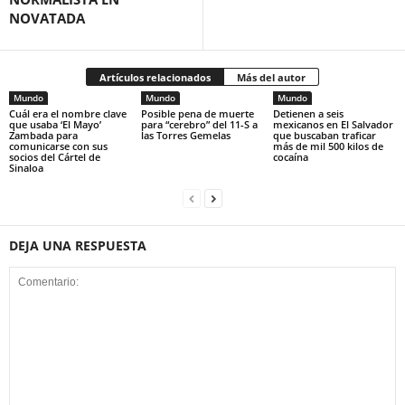
NOVATADA
Artículos relacionados
Más del autor
Mundo
Mundo
Mundo
Cuál era el nombre clave
Posible pena de muerte
Detienen a seis
que usaba ‘El Mayo’
para “cerebro” del 11-S a
mexicanos en El Salvador
Zambada para
las Torres Gemelas
que buscaban traficar
comunicarse con sus
más de mil 500 kilos de
socios del Cártel de
cocaína
Sinaloa
DEJA UNA RESPUESTA