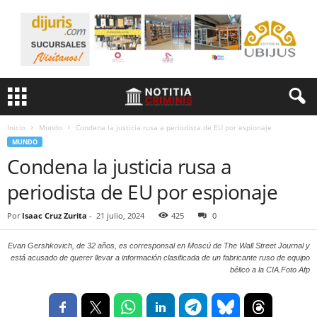
Inicio
Mundo
Condena la justicia rusa a periodista de EU por espionaje
MUNDO
Condena la justicia rusa a
periodista de EU por espionaje
Por
Isaac Cruz Zurita
-
21 julio, 2024
425
0
Evan Gershkovich, de 32 años, es corresponsal en Moscú de The Wall Street Journal y
está acusado de querer llevar a información clasificada de un fabricante ruso de equipo
bélico a la CIA.Foto Afp