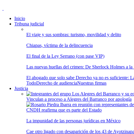
Inicio
Tribuna judicial
El viaje y sus sombras: turismo, movilidad y delito
Chiapas, víctima de la delincuencia
El final de la Ley Serrano (con pase VIP)
Las nuevas huellas del crimen: De Sherlock Holmes a la In
El abogado que solo sabe Derecho ya no es suficiente: Las
Todo
Derecho de audiencia
Nuestras firmas
Justicia
Vinculan a proceso a Alegres del Barranco por apología
CNDH reafirma que es parte del Estado
La impunidad de las personas jurídicas en México
Cae otro ligado con desaparición de los 43 de Ayotzinap