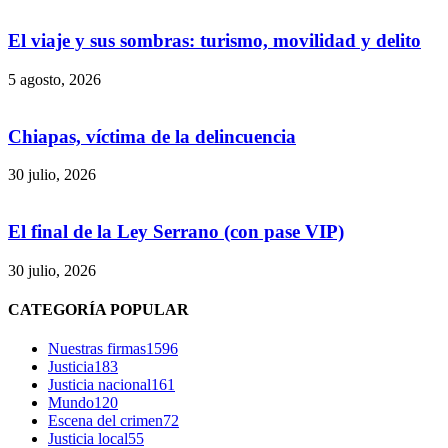
El viaje y sus sombras: turismo, movilidad y delito
5 agosto, 2026
Chiapas, víctima de la delincuencia
30 julio, 2026
El final de la Ley Serrano (con pase VIP)
30 julio, 2026
CATEGORÍA POPULAR
Nuestras firmas
1596
Justicia
183
Justicia nacional
161
Mundo
120
Escena del crimen
72
Justicia local
55