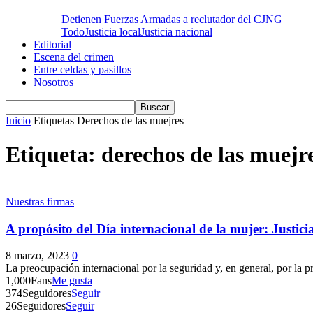
Detienen Fuerzas Armadas a reclutador del CJNG
Todo
Justicia local
Justicia nacional
Editorial
Escena del crimen
Entre celdas y pasillos
Nosotros
Inicio
Etiquetas
Derechos de las muejres
Etiqueta: derechos de las muejr
Nuestras firmas
A propósito del Día internacional de la mujer: Justicia
8 marzo, 2023
0
La preocupación internacional por la seguridad y, en general, por la p
1,000
Fans
Me gusta
374
Seguidores
Seguir
26
Seguidores
Seguir