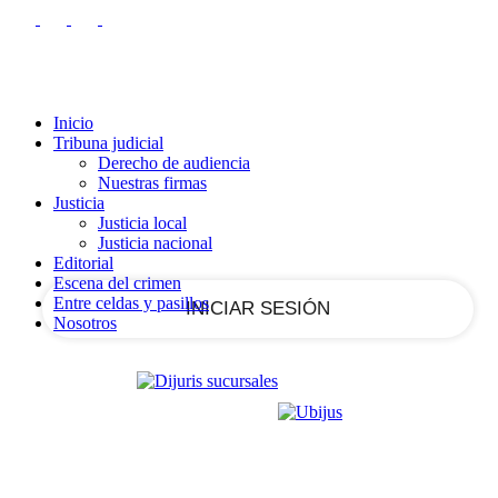
RECUPERACIÓN DE CONTRASEÑA
REGISTRARSE
Registrarse
¡Bienvenido!
Ingrese a su cuenta
Inicio
Tribuna judicial
Derecho de audiencia
Nuestras firmas
tu nombre de usuario
Justicia
Justicia local
Justicia nacional
tu contraseña
Editorial
Escena del crimen
Entre celdas y pasillos
Nosotros
¿Olvidaste tu contraseña?
Recupera tu contraseña