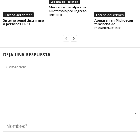
Escena del crimen
México se disculpa con
Guatemala por ingreso
armado
Escena del crimen
Escena del crimen
Sistema penal discrimina
Aseguran en Michoacán
a personas LGBTI+
toneladas de
metanfetaminas
DEJA UNA RESPUESTA