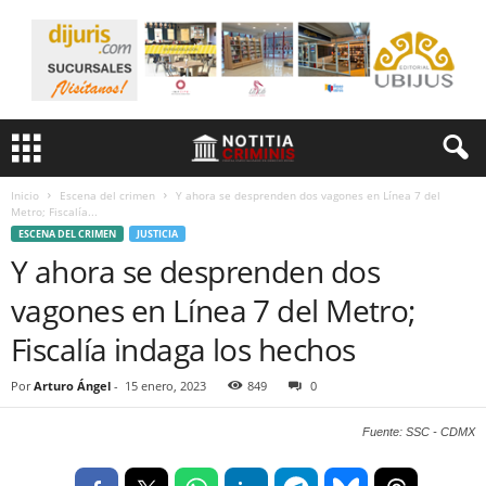
Inicio
Escena del crimen
Y ahora se desprenden dos vagones en Línea 7 del
Metro; Fiscalía...
ESCENA DEL CRIMEN
JUSTICIA
Y ahora se desprenden dos
vagones en Línea 7 del Metro;
Fiscalía indaga los hechos
Por
Arturo Ángel
-
15 enero, 2023
849
0
Fuente: SSC - CDMX