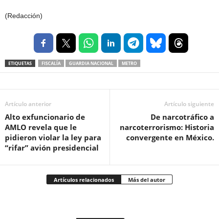
(Redacción)
ETIQUETAS
FISCALÍA
GUARDIA NACIONAL
METRO
Artículo anterior
Artículo siguiente
Alto exfuncionario de
De narcotráfico a
AMLO revela que le
narcoterrorismo: Historia
pidieron violar la ley para
convergente en México.
“rifar” avión presidencial
Artículos relacionados
Más del autor