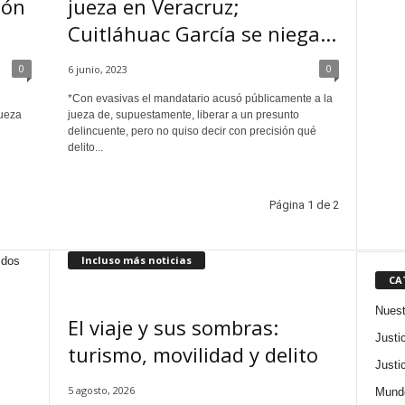
ión
jueza en Veracruz;
Cuitláhuac García se niega...
0
0
6 junio, 2023
*Con evasivas el mandatario acusó públicamente a la
jueza
jueza de, supuestamente, liberar a un presunto
delincuente, pero no quiso decir con precisión qué
delito...
Página 1 de 2
Incluso más noticias
idos
CA
Nuest
El viaje y sus sombras:
Justi
turismo, movilidad y delito
Justi
5 agosto, 2026
Mund