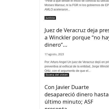
t
*Pese a que desde el inicio se conocía su ubica
a
Moises Mansur, ni la FGR ni los gobiernos de E
AMLO aceleraron...
l
d
Justicia
e
D
Juez de Veracruz deja pre
i
a Winckler porque “no ha
f
u
dinero”...
s
i
17 agosto, 2023
ó
n
Por: Arturo Angel Un juez de Veracruz dejó en pr
d
preventiva al exfiscal de la entidad, Jorge Winckl
Ortiz, con el argumento de que el...
e
Escena del crimen
l
S
Con Javier Duarte
a
b
desapareció dinero hasta
e
último minuto; ASF
r
presenta...
P