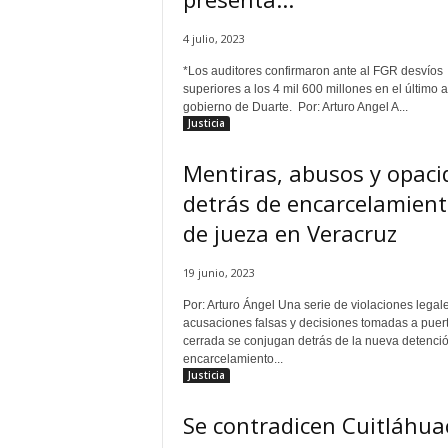
e
n
4 julio, 2023
a
*Los auditores confirmaron ante al FGR desvíos
l
superiores a los 4 mil 600 millones en el último 
gobierno de Duarte. Por: Arturo Angel A...
Justicia
Mentiras, abusos y opaci
detrás de encarcelamien
de jueza en Veracruz
19 junio, 2023
Por: Arturo Ángel Una serie de violaciones legale
acusaciones falsas y decisiones tomadas a puer
cerrada se conjugan detrás de la nueva detenció
encarcelamiento...
Justicia
Se contradicen Cuitláhua