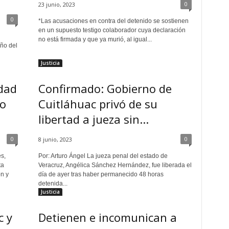
0
23 junio, 2023
0
*Las acusaciones en contra del detenido se sostienen
en un supuesto testigo colaborador cuya declaración
no está firmada y que ya murió, al igual...
año del
Justicia
dad
Confirmado: Gobierno de
to
Cuitláhuac privó de su
libertad a jueza sin...
0
0
8 junio, 2023
s,
Por: Arturo Ángel La jueza penal del estado de
ta
Veracruz, Angélica Sánchez Hernández, fue liberada el
n y
día de ayer tras haber permanecido 48 horas
detenida...
Justicia
c y
Detienen e incomunican a