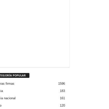
TEGORÍA POPULAR
ras firmas
1596
cia
183
cia nacional
161
o
120