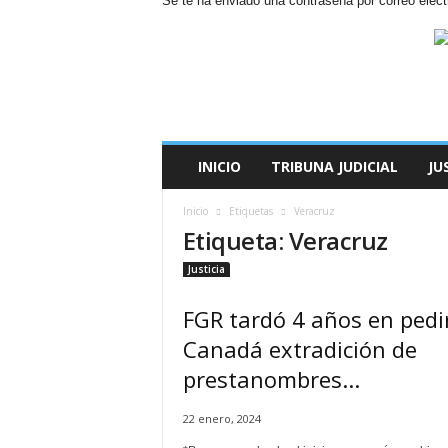
Se te ha enviado una contraseña por correo elect
N
o
t
i
t
i
a
INICIO
TRIBUNA JUDICIAL
JU
C
r
Inicio
Etiquetas
Veracruz
i
Etiqueta: Veracruz
m
i
Justicia
n
i
FGR tardó 4 años en pedi
s
Canadá extradición de
E
l
prestanombres...
P
o
22 enero, 2024
r