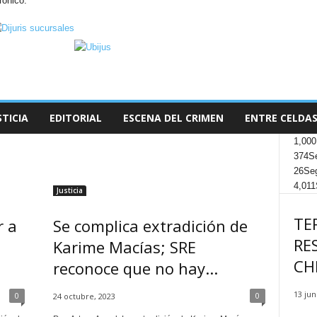
rónico.
STICIA
EDITORIAL
ESCENA DEL CRIMEN
ENTRE CELDAS
1,000
374
S
26
Seg
4,011
Justicia
TE
r a
Se complica extradición de
RE
Karime Macías; SRE
CH
reconoce que no hay...
13 jun
0
0
24 octubre, 2023