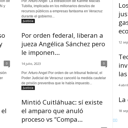
ción de
Por: Arturo Angel La extradición de Karime Macías
Los
PN y
Tubilla, implicada en los millonarios desvíos de
recursos públicos a empresas fantasma en Veracruz
jus
durante el gobierno...
gas
Justicia
eco
so
Por orden federal, liberan a
y
jueza Angélica Sánchez pero
12 se
le imponen...
Tec
inv
0
0
14 julio, 2023
las
isión
Por: Arturo Angel Por orden de un tribunal federal, el
er
Poder Judicial de Veracruz canceló la medida cautelar
de prisión preventiva que le había impuesto...
4 abri
Justicia
La 
Mintió Cuitláhuac: sí existe
 el
el amparo que anuló
18 se
proceso vs “Compa...