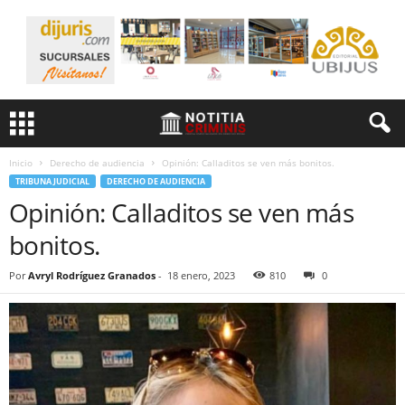
Inicio
Derecho de audiencia
Opinión: Calladitos se ven más bonitos.
TRIBUNA JUDICIAL
DERECHO DE AUDIENCIA
Opinión: Calladitos se ven más
bonitos.
Por
Avryl Rodríguez Granados
-
18 enero, 2023
810
0