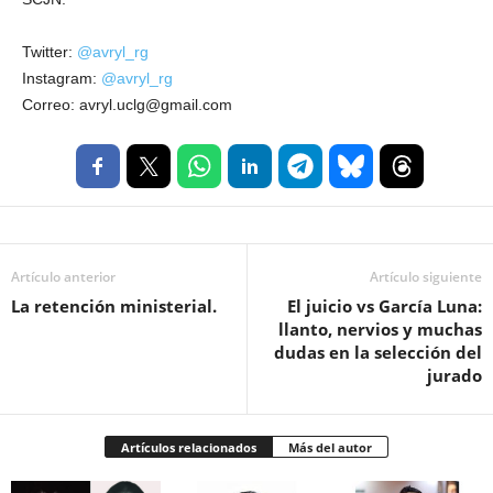
Twitter:
@avryl_rg
Instagram:
@avryl_rg
Correo: avryl.uclg@gmail.com
Artículo anterior
Artículo siguiente
La retención ministerial.
El juicio vs García Luna:
llanto, nervios y muchas
dudas en la selección del
jurado
Artículos relacionados
Más del autor