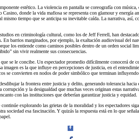
mponente estético. La violencia en pantalla se coreografía con música, c
 Casino, donde la vida mafiosa se representa con glamour y energía ant
l mismo tiempo que se anticipa su inevitable caída. La narrativa, así, c
Linkedin
studios en criminología cultural, como los de Jeff Ferrell, han destacad
 En barrios marginados, por ejemplo, la exaltación audiovisual del narco
porque los entiende como caminos posibles dentro de un orden social lim
hibido” sin vivir realmente sus consecuencias.
en que se le concibe. Un espectador promedio difícilmente conocerá de ce
imagen es la que influye en percepciones de justicia, en el entendimient
os se convierten en nodos de poder simbólico que terminan influyendo en
esdibujar la frontera entre justicia y delito, generando tolerancia haci
la corrupción y la desigualdad que muchas veces originan estas narrativa
ncanto con las instituciones que deberían garantizar justicia y equidad.
e continúe explorando las grietas de la moralidad y los espectadores sig
tra sociedad esa fascinación. Y quizás la respuesta está en lo que seña
papel.