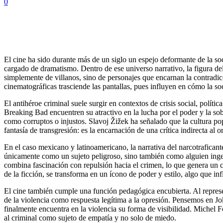
0
El cine ha sido durante más de un siglo un espejo deformante de la s
cargado de dramatismo. Dentro de ese universo narrativo, la figura del
simplemente de villanos, sino de personajes que encarnan la contradicci
cinematográficas trasciende las pantallas, pues influyen en cómo la so
El antihéroe criminal suele surgir en contextos de crisis social, po
Breaking Bad encuentren su atractivo en la lucha por el poder y la so
como corruptos o injustos. Slavoj Žižek ha señalado que la cultura pop
fantasía de transgresión: es la encarnación de una crítica indirecta al o
En el caso mexicano y latinoamericano, la narrativa del narcotrafican
únicamente como un sujeto peligroso, sino también como alguien ingen
combina fascinación con repulsión hacia el crimen, lo que genera un c
de la ficción, se transforma en un ícono de poder y estilo, algo que inf
El cine también cumple una función pedagógica encubierta. Al represe
de la violencia como respuesta legítima a la opresión. Pensemos en J
finalmente encuentra en la violencia su forma de visibilidad. Michel F
al criminal como sujeto de empatía y no solo de miedo.