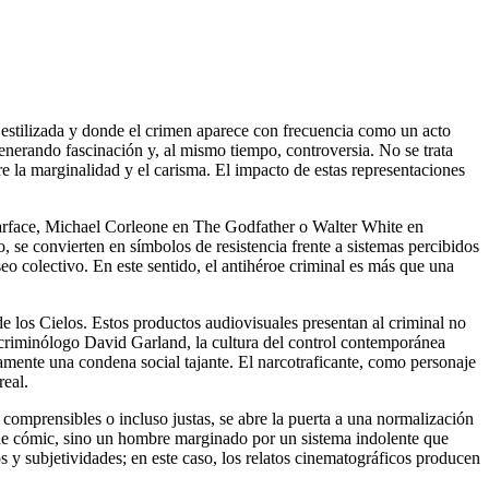
 estilizada y donde el crimen aparece con frecuencia como un acto
generando fascinación y, al mismo tiempo, controversia. No se trata
tre la marginalidad y el carisma. El impacto de estas representaciones
Scarface, Michael Corleone en The Godfather o Walter White en
 se convierten en símbolos de resistencia frente a sistemas percibidos
eo colectivo. En este sentido, el antihéroe criminal es más que una
e los Cielos. Estos productos audiovisuales presentan al criminal no
 criminólogo David Garland, la cultura del control contemporánea
amente una condena social tajante. El narcotraficante, como personaje
real.
omprensibles o incluso justas, se abre la puerta a una normalización
o de cómic, sino un hombre marginado por un sistema indolente que
s y subjetividades; en este caso, los relatos cinematográficos producen