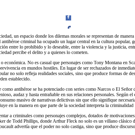
ociedad, un espacio donde los dilemas morales se representan de manera
 antihéroe criminal ha ocupado un lugar central en la cultura popular, 
Facebook
ón entre lo prohibido y lo deseable, entre la violencia y la justicia, en
ciedad percibe el delito y a quienes lo cometen.
lítica o económica. No es casual que personajes como Tony Montana en 
brevivencia en mundos hostiles. En lugar de ser rechazados de inmediato,
ular no solo refleja realidades sociales, sino que produce formas de des
Twitter
rden establecido.
te como antihéroe se ha potenciado con series como Narcos o El Señor d
ioso, audaz y hasta entrañable en sus relaciones personales. Según el
onsumo masivo de narrativas delictivas sin que ello signifique necesari
luye en la manera en que parte de la sociedad interpreta la criminalidad 
Whatsapp
ntar a criminales como personajes complejos, dotados de motivaciones c
oker de Todd Phillips, donde Arthur Fleck no solo es un villano clásic
oucault advertía que el poder no solo castiga, sino que produce discurso