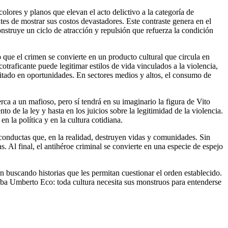
olores y planos que elevan el acto delictivo a la categoría de
es de mostrar sus costos devastadores. Este contraste genera en el
onstruye un ciclo de atracción y repulsión que refuerza la condición
o que el crimen se convierte en un producto cultural que circula en
traficante puede legitimar estilos de vida vinculados a la violencia,
itado en oportunidades. En sectores medios y altos, el consumo de
rca a un mafioso, pero sí tendrá en su imaginario la figura de Vito
o de la ley y hasta en los juicios sobre la legitimidad de la violencia.
 la política y en la cultura cotidiana.
a conductas que, en la realidad, destruyen vidas y comunidades. Sin
s. Al final, el antihéroe criminal se convierte en una especie de espejo
an buscando historias que les permitan cuestionar el orden establecido.
laba Umberto Eco: toda cultura necesita sus monstruos para entenderse