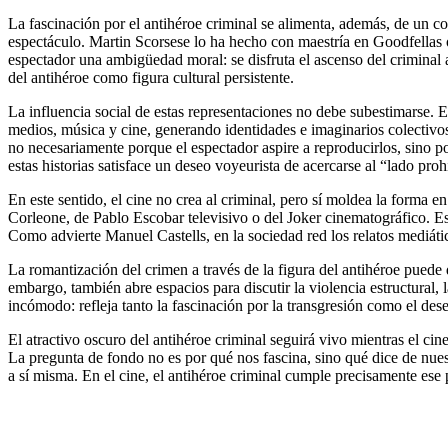
La fascinación por el antihéroe criminal se alimenta, además, de un co
espectáculo. Martin Scorsese lo ha hecho con maestría en Goodfellas o
espectador una ambigüedad moral: se disfruta el ascenso del criminal a
del antihéroe como figura cultural persistente.
La influencia social de estas representaciones no debe subestimarse. E
medios, música y cine, generando identidades e imaginarios colectivos.
no necesariamente porque el espectador aspire a reproducirlos, sino 
estas historias satisface un deseo voyeurista de acercarse al “lado pro
En este sentido, el cine no crea al criminal, pero sí moldea la forma 
Corleone, de Pablo Escobar televisivo o del Joker cinematográfico. Esa 
Como advierte Manuel Castells, en la sociedad red los relatos mediátic
La romantización del crimen a través de la figura del antihéroe puede d
embargo, también abre espacios para discutir la violencia estructural, 
incómodo: refleja tanto la fascinación por la transgresión como el dese
El atractivo oscuro del antihéroe criminal seguirá vivo mientras el cin
La pregunta de fondo no es por qué nos fascina, sino qué dice de nues
a sí misma. En el cine, el antihéroe criminal cumple precisamente ese 