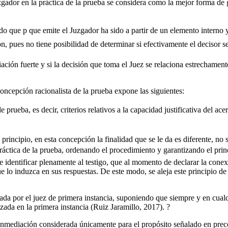
uzgador en la práctica de la prueba se considera como la mejor forma de 
do que p que emite el Juzgador ha sido a partir de un elemento interno 
n, pues no tiene posibilidad de determinar si efectivamente el decisor se
ción fuerte y si la decisión que toma el Juez se relaciona estrechament
concepción racionalista de la prueba expone las siguientes:
 prueba, es decir, criterios relativos a la capacidad justificativa del a
 principio, en esta concepción la finalidad que se le da es diferente, no
práctica de la prueba, ordenando el procedimiento y garantizando el princ
be identificar plenamente al testigo, que al momento de declarar la conex
 lo induzca en sus respuestas. De este modo, se aleja este principio de 
izada por el juez de primera instancia, suponiendo que siempre y en cua
izada en la primera instancia (Ruiz Jaramillo, 2017). ?
a inmediación considerada únicamente para el propósito señalado en preced