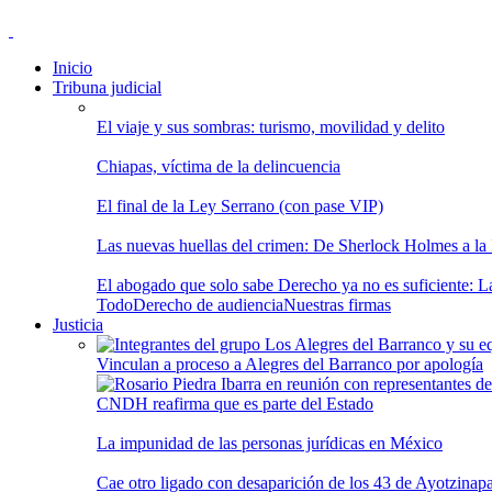
Inicio
Tribuna judicial
El viaje y sus sombras: turismo, movilidad y delito
Chiapas, víctima de la delincuencia
El final de la Ley Serrano (con pase VIP)
Las nuevas huellas del crimen: De Sherlock Holmes a la In
El abogado que solo sabe Derecho ya no es suficiente: Las
Todo
Derecho de audiencia
Nuestras firmas
Justicia
Vinculan a proceso a Alegres del Barranco por apología
CNDH reafirma que es parte del Estado
La impunidad de las personas jurídicas en México
Cae otro ligado con desaparición de los 43 de Ayotzinap