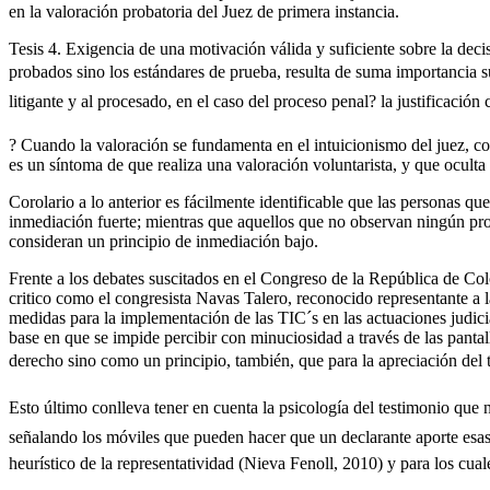
en la valoración probatoria del Juez de primera instancia.
Tesis 4. Exigencia de una motivación válida y suficiente sobre la decis
probados sino los estándares de prueba, resulta de suma importancia su
litigante y al procesado, en el caso del proceso penal? la justificación
? Cuando la valoración se fundamenta en el intuicionismo del juez, co
es un síntoma de que realiza una valoración voluntarista, y que oculta 
Corolario a lo anterior es fácilmente identificable que las personas qu
inmediación fuerte; mientras que aquellos que no observan ningún probl
consideran un principio de inmediación bajo.
Frente a los debates suscitados en el Congreso de la República de Co
critico como el congresista Navas Talero, reconocido representante a 
medidas para la implementación de las TIC´s en las actuaciones judicia
base en que se impide percibir con minuciosidad a través de las panta
derecho sino como un principio, también, que para la apreciación del te
Esto último conlleva tener en cuenta la psicología del testimonio que no
señalando los móviles que pueden hacer que un declarante aporte esas 
heurístico de la representatividad (Nieva Fenoll, 2010) y para los cual