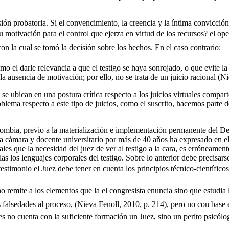
ión probatoria. Si el convencimiento, la creencia y la íntima convicción
 motivación para el control que ejerza en virtud de los recursos? el ope
 con la cual se tomó la decisión sobre los hechos. En el caso contrario:
mo el darle relevancia a que el testigo se haya sonrojado, o que evite l
la ausencia de motivación; por ello, no se trata de un juicio racional (N
e se ubican en una postura crítica respecto a los juicios virtuales comp
ema respecto a este tipo de juicios, como el suscrito, hacemos parte de
lombia, previo a la materialización e implementación permanente del De
la cámara y docente universitario por más de 40 años ha expresado en e
les que la necesidad del juez de ver al testigo a la cara, es erróneame
llas los lenguajes corporales del testigo. Sobre lo anterior debe precis
stimonio el Juez debe tener en cuenta los principios técnico-científicos
 remite a los elementos que la el congresista enuncia sino que estudia l
falsedades al proceso, (Nieva Fenoll, 2010, p. 214), pero no con base 
es no cuenta con la suficiente formación un Juez, sino un perito psicólo