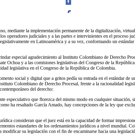
Facebook
no, mediante la implementación permanente de la digitalización, virtual
los operadores judiciales y a las partes e intervinientes en el proceso ju
os legislativamente en Latinoamérica y a su vez, conformando un estánd
brindar especial agradecimiento al Instituto Colombiano de Derecho Proc
Twitter
te Ochoa y a las comisiones legislativas del Congreso de la República 
alidad legislativa en el Congreso de la República de Colombia.
ento social y digital que a gritos pedía su entrada en el estándar de u
stituto Colombiano de Derecho Procesal, frente a la racionalidad legisla
o contemporáneo del derecho:
Whatsapp
ente especulativo que florezca del mismo modo en cualquier situación,
 como ha resaltado García Amado, hay concepciones de la ley que excluir
 jurídica consideran que el juez está en la capacidad de formar impresio
 elementos estandartes de los ordenamientos jurídicos a nivel mundial. 
 modificar su legislación con el fin de encaminarse hacia una legislaci