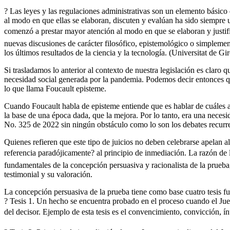
? Las leyes y las regulaciones administrativas son un elemento básico 
al modo en que ellas se elaboran, discuten y evalúan ha sido siempre 
comenzó a prestar mayor atención al modo en que se elaboran y justifi
nuevas discusiones de carácter filosófico, epistemológico o simplement
los últimos resultados de la ciencia y la tecnología. (Universitat de Gi
Si trasladamos lo anterior al contexto de nuestra legislación es claro 
necesidad social generada por la pandemia. Podemos decir entonces que
lo que llama Foucault episteme.
Cuando Foucault habla de episteme entiende que es hablar de cuáles a 
la base de una época dada, que la mejora. Por lo tanto, era una neces
No. 325 de 2022 sin ningún obstáculo como lo son los debates recurrent
Quienes refieren que este tipo de juicios no deben celebrarse apelan 
referencia paradójicamente? al principio de inmediación. La razón de 
fundamentales de la concepción persuasiva y racionalista de la prueba,
testimonial y su valoración.
La concepción persuasiva de la prueba tiene como base cuatro tesis f
? Tesis 1. Un hecho se encuentra probado en el proceso cuando el Juez
del decisor. Ejemplo de esta tesis es el convencimiento, convicción, í