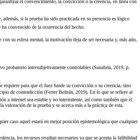
garantizar el convencimiento, la convicción o la creencia, en línea con
y, además, si la prueba ha sido practicada en su presencia es lógico
 ha convencido de la ocurrencia del hecho.
e con su esfera mental, la motivación deja de ser necesaria y, más aún,
cervo probatorio intersubjetivamente controlables (Sanabria, 2019, p.
 se requiere para que el Juez funde su convicción o su creencia, sino
ipio de contradicción (Ferrer Beltrán, 2019). En lo que se refiere al
ión a internet sea estable y no intermitente, así como también que el
la valoración de la prueba y se acerca más a la práctica de esta,
lquier caso aquel estará en mejor posición epistemológica que cualquier
encia, los recursos resultan necesarios ya que se acepta la falibilidad