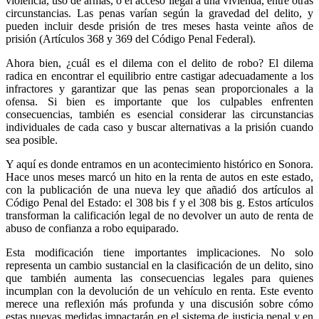
violencia, uso de armas, o el acceso ilegal a una vivienda, entre otras
circunstancias. Las penas varían según la gravedad del delito, y
pueden incluir desde prisión de tres meses hasta veinte años de
prisión (Artículos 368 y 369 del Código Penal Federal).
Ahora bien, ¿cuál es el dilema con el delito de robo? El dilema
Linkedin
radica en encontrar el equilibrio entre castigar adecuadamente a los
infractores y garantizar que las penas sean proporcionales a la
ofensa. Si bien es importante que los culpables enfrenten
consecuencias, también es esencial considerar las circunstancias
individuales de cada caso y buscar alternativas a la prisión cuando
sea posible.
Y aquí es donde entramos en un acontecimiento histórico en Sonora.
Hace unos meses marcó un hito en la renta de autos en este estado,
con la publicación de una nueva ley que añadió dos artículos al
Código Penal del Estado: el 308 bis f y el 308 bis g. Estos artículos
transforman la calificación legal de no devolver un auto de renta de
abuso de confianza a robo equiparado.
Esta modificación tiene importantes implicaciones. No solo
representa un cambio sustancial en la clasificación de un delito, sino
que también aumenta las consecuencias legales para quienes
incumplan con la devolución de un vehículo en renta. Este evento
merece una reflexión más profunda y una discusión sobre cómo
estas nuevas medidas impactarán en el sistema de justicia penal y en