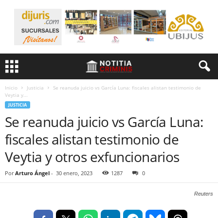
Inicio
Justicia
Se reanuda juicio vs García Luna: fiscales alistan testimonio de
Veytia y...
JUSTICIA
Se reanuda juicio vs García Luna:
fiscales alistan testimonio de
Veytia y otros exfuncionarios
Por
Arturo Ángel
-
30 enero, 2023
1287
0
Reuters