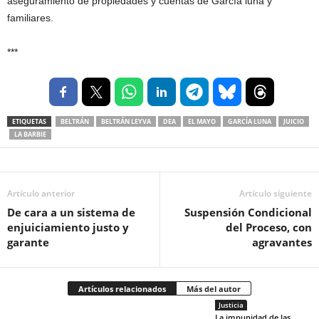
aseguramiento de propiedades y cuentas de García luna y
familiares.
***
ETIQUETAS
BELTRÁN
BELTRÁN LEYVA
DEA
EL MAYO
GARCÍA LUNA
JUICIO
LA BARBIE
Artículo anterior
Artículo siguiente
De cara a un sistema de
Suspensión Condicional
enjuiciamiento justo y
del Proceso, con
garante
agravantes
Artículos relacionados
Más del autor
Justicia
La impunidad de las