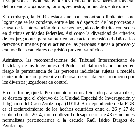
124 personas involucradas por los delitos de desaparición forzada,
delincuencia organizada, tortura, secuestro, homicidio, entre otros.
Whatsapp
Sin embargo, la FGR destaca que han encontrado limitantes para
lograr que se les condene, entre ellas la dispersión de los procesos a
causa de la intervención de diversos juzgados de distrito con sedes
en distintas entidades federales. Así como la diversidad de criterios
de los juzgadores para valorar en su exacta dimensión el daño a los
derechos humanos por el actuar de las personas sujetas a proceso y
con medidas cautelares de prisión preventiva oficiosa.
Linkedin
Asimismo, las recomendaciones del Tribunal Interamericano de
Justicia y de los integrantes del Poder Judicial mexicano, ponen en
riesgo la permanencia de las personas indiciadas sujetas a medida
cautelar de prisión preventiva oficiosa, decretada en su momento por
los diversos juzgadores de control.
En el informe, que la Permanente remitió al Senado para su análisis,
se destaca que el objetivo de la Unidad Especial de Investigación y
Litigación del Caso Ayotzinapa (UEILCA), dependiente de la FGR
es el esclarecimiento de los hechos ocurridos entre el 26 y 27 de
septiembre del 2014, que conllevó la desaparición de 43 estudiantes
normalistas pertenecientes a la escuela Raúl Isidro Burgos de
Ayotzinapa.