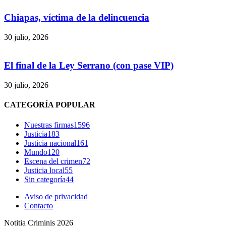
Chiapas, víctima de la delincuencia
30 julio, 2026
Threads
El final de la Ley Serrano (con pase VIP)
30 julio, 2026
CATEGORÍA POPULAR
Nuestras firmas
1596
Justicia
183
Justicia nacional
161
Mundo
120
Escena del crimen
72
Justicia local
55
Sin categoría
44
Aviso de privacidad
Contacto
Notitia Criminis 2026