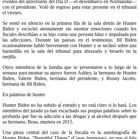
eventos del aniversario del Día D —el desembarco en Normandía—
con el presidente. Voló de regreso para estar presente en el tribunal
el viernes.
Se sentó en silencio en la primera fila de la sala detrás de Hunter
Biden y escuchó atentamente sin mostrar emociones cuando los
fiscales describían a su hijo como una persona falaz e impulsada por
las adicciones. Durante las pausas en el testimonio, Jill Biden
ocasionalmente habló brevemente con Hunter y se inclinó sobre una
barandilla en la sala del tribunal para abrazarlo y besarlo en la
mejilla.
Otros miembros de la familia que se presentaron a lo largo de la
semana para mostrar su apoyo fueron Ashley, la hermana de Hunter
Biden, Valerie Biden, hermana del presidente, y Bonny Jacobs,
hermana de Jill Biden.
En palabras de hunter
Telegram
Hunter Biden no ha subido al estrado y no está claro si lo hará. Los
miembros del jurado ya han escuchado sus propias palabras sobre lo
profunda que fue su adicción a las drogas y al alcohol después que
su hermano, Beau, muriera en 2015.
Una pieza central del caso de la fiscalía es la autobiografía de
Hunter Biden, “Beautiful Things” (Cosas hermosas), en que el hijo