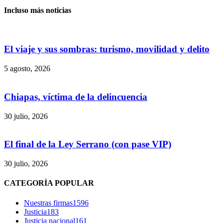
Incluso más noticias
El viaje y sus sombras: turismo, movilidad y delito
5 agosto, 2026
Chiapas, víctima de la delincuencia
30 julio, 2026
El final de la Ley Serrano (con pase VIP)
Bluesky
30 julio, 2026
CATEGORÍA POPULAR
Threads
Nuestras firmas
1596
Justicia
183
Justicia nacional
161