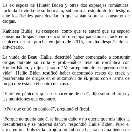
La ex esposa de Hunter Biden y otras dos exparejas románticas,
incluida la viuda de su hermano, subieron al estrado de los testigos
ante los fiscales para detallar lo que sabían sobre su consumo de
drogas.
Kathleen Buhle, su exesposa, contó que se enteró que su esposo
consumía drogas cuando encontró una pipa para fumar crack en un
cenicero en su porche en julio de 2015, un día después de su
aniversario.
La viuda de Beau, Hallie, describió haber comenzado a consumir
drogas durante su corta y problemática relación romántica con
Bluesky
Hunter Biden, y dijo al jurado: “Me arrepiento de ese período de mi
vida”. Hallie Biden testificó haber encontrado restos de crack y
parafernalia de drogas en el automóvil de él, junto con el arma de
fuego que está en el centro del caso.
“Entré en pánico y quise deshacerme de eso”, dijo sobre el arma y
Threads
las municiones que encontró.
“¿Por qué entró en pánico?”, preguntó el fiscal.
“Porque no quería que él se hiciera daño y no quería que mis hijos la
descubrieran y se hicieran daño”, respondió Hallie Biden. Puso el
arma en una bolsa y la arrojó a un cubo de basura en una tienda de