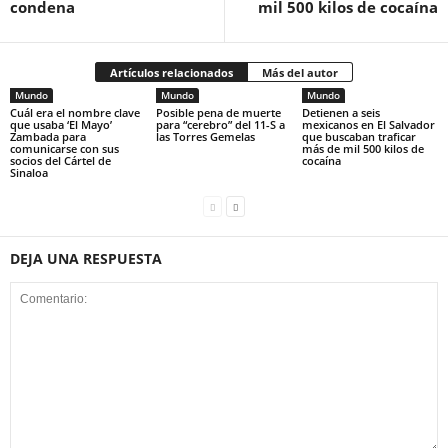
condena
mil 500 kilos de cocaína
Artículos relacionados
Más del autor
Mundo
Mundo
Mundo
Cuál era el nombre clave
Posible pena de muerte
Detienen a seis
que usaba ‘El Mayo’
para “cerebro” del 11-S a
mexicanos en El Salvador
Zambada para
las Torres Gemelas
que buscaban traficar
comunicarse con sus
más de mil 500 kilos de
socios del Cártel de
cocaína
Sinaloa
DEJA UNA RESPUESTA