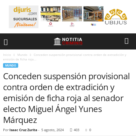
Inicio
Mundo
Conceden suspensión provisional contra orden de extradición y
emisión de ficha roja...
MUNDO
Conceden suspensión provisional
contra orden de extradición y
emisión de ficha roja al senador
electo Miguel Ángel Yunes
Márquez
Por
Isaac Cruz Zurita
-
5 agosto, 2024
403
0