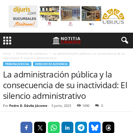
Inicio
Derecho de audiencia
La administración pública y la consecuencia de su
inactividad: El silencio administrativo
TRIBUNA JUDICIAL
DERECHO DE AUDIENCIA
La administración pública y la
consecuencia de su inactividad: El
silencio administrativo
Por
Pedro D. Dávila Jácome
-
3 junio, 2023
1090
0