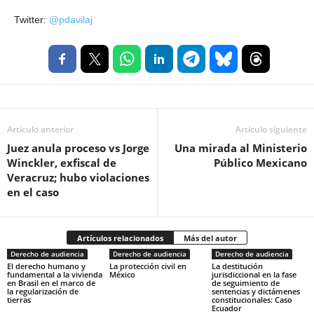
Twitter:
@pdavilaj
Artículo anterior
Artículo siguiente
Juez anula proceso vs Jorge
Una mirada al Ministerio
Winckler, exfiscal de
Público Mexicano
Veracruz; hubo violaciones
en el caso
Artículos relacionados
Más del autor
Derecho de audiencia
Derecho de audiencia
Derecho de audiencia
El derecho humano y
La protección civil en
La destitución
fundamental a la vivienda
México
jurisdiccional en la fase
en Brasil en el marco de
de seguimiento de
la regularización de
sentencias y dictámenes
tierras
constitucionales: Caso
Ecuador