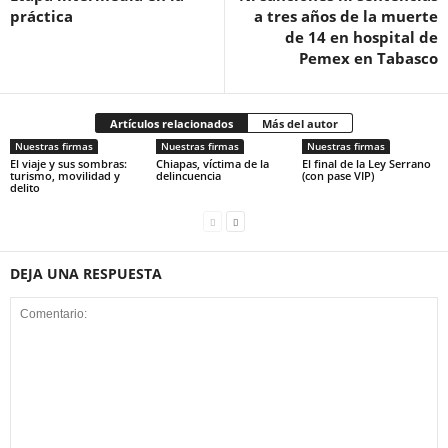
práctica
a tres años de la muerte
de 14 en hospital de
Pemex en Tabasco
Artículos relacionados
Más del autor
Nuestras firmas
Nuestras firmas
Nuestras firmas
El viaje y sus sombras:
Chiapas, víctima de la
El final de la Ley Serrano
turismo, movilidad y
delincuencia
(con pase VIP)
delito
DEJA UNA RESPUESTA