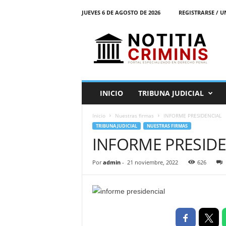
JUEVES 6 DE AGOSTO DE 2026
REGISTRARSE / U
N
o
t
i
t
i
a
INICIO
TRIBUNA JUDICIAL
C
r
Inicio
Nuestras firmas
INFORME PRESIDENCIAL
i
TRIBUNA JUDICIAL
NUESTRAS FIRMAS
m
INFORME PRESIDE
i
n
i
Por
admin
-
21 noviembre, 2022
626
s
E
l
P
o
r