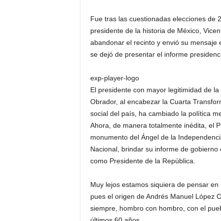
P
e
Fue tras las cuestionadas elecciones de 
n
presidente de la historia de México, Vice
a
abandonar el recinto y envió su mensaje
l
se dejó de presentar el informe presidenc
exp-player-logo
El presidente con mayor legitimidad de la
Obrador, al encabezar la Cuarta Transform
social del país, ha cambiado la política m
Ahora, de manera totalmente inédita, el 
monumento del Ángel de la Independencia
Nacional, brindar su informe de gobierno 
como Presidente de la República.
Muy lejos estamos siquiera de pensar en 
pues el origen de Andrés Manuel López Obr
siempre, hombro con hombro, con el pueblo
últimos 60 años.