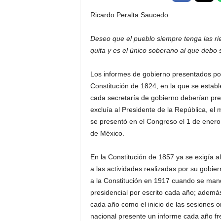
t
Ricardo Peralta Saucedo
a
l
Deseo que el pueblo siempre tenga las ri
d
quita y es el único soberano al que debo
e
D
i
Los informes de gobierno presentados por 
f
Constitución de 1824, en la que se estable
u
cada secretaría de gobierno deberían pre
s
excluía al Presidente de la República, el
i
se presentó en el Congreso el 1 de enero 
ó
de México.
n
d
e
En la Constitución de 1857 ya se exigía a
l
a las actividades realizadas por su gobier
S
a la Constitución en 1917 cuando se manda
a
presidencial por escrito cada año; ademá
b
cada año como el inicio de las sesiones o
e
nacional presente un informe cada año fre
r