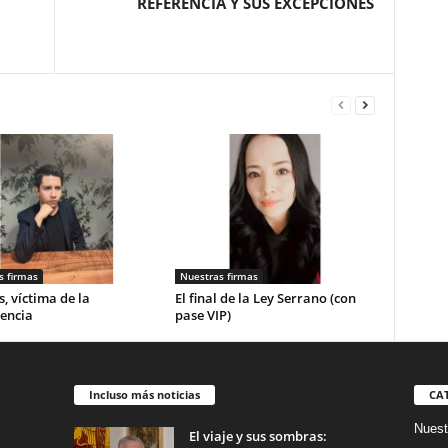
REFERENCIA Y SUS EXCEPCIONES
s firmas
Nuestras firmas
, víctima de la
El final de la Ley Serrano (con
encia
pase VIP)
Incluso más noticias
CA
Nuest
El viaje y sus sombras: