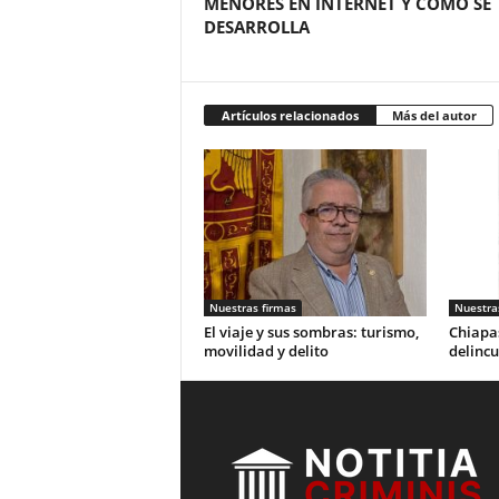
MENORES EN INTERNET Y COMO SE
DESARROLLA
Artículos relacionados
Más del autor
Nuestras firmas
Nuestra
El viaje y sus sombras: turismo,
Chiapas
movilidad y delito
delincu