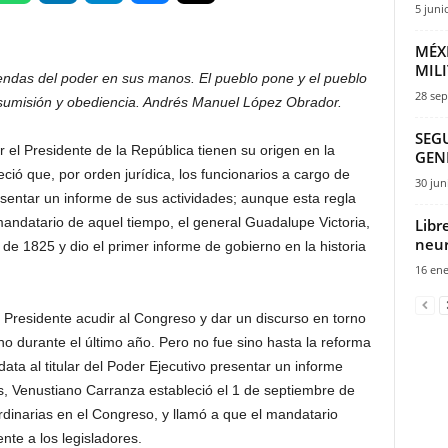
5 juni
MÉX
MIL
endas del poder en sus manos. El pueblo pone y el pueblo
28 sep
 sumisión y obediencia. Andrés Manuel López Obrador.
SEGU
el Presidente de la República tienen su origen en la
GEN
ció que, por orden jurídica, los funcionarios a cargo de
30 jun
sentar un informe de sus actividades; aunque esta regla
 mandatario de aquel tiempo, el general Guadalupe Victoria,
Libr
neur
de 1825 y dio el primer informe de gobierno en la historia
16 ene
l Presidente acudir al Congreso y dar un discurso en torno
no durante el último año. Pero no fue sino hasta la reforma
ta al titular del Poder Ejecutivo presentar un informe
s, Venustiano Carranza estableció el 1 de septiembre de
rdinarias en el Congreso, y llamó a que el mandatario
nte a los legisladores.