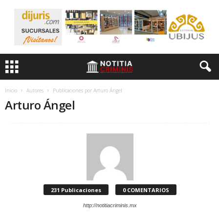
Inicio
Autores
Publicaciones por Arturo Ángel
Arturo Ángel
231 Publicaciones
0 COMENTARIOS
http://notitiacriminis.mx