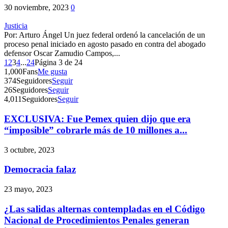
30 noviembre, 2023
0
Justicia
Por: Arturo Ángel Un juez federal ordenó la cancelación de un
proceso penal iniciado en agosto pasado en contra del abogado
defensor Oscar Zamudio Campos,...
1
2
3
4
...
24
Página 3 de 24
1,000
Fans
Me gusta
374
Seguidores
Seguir
26
Seguidores
Seguir
4,011
Seguidores
Seguir
EXCLUSIVA: Fue Pemex quien dijo que era
“imposible” cobrarle más de 10 millones a...
3 octubre, 2023
Democracia falaz
23 mayo, 2023
¿Las salidas alternas contempladas en el Código
Nacional de Procedimientos Penales generan