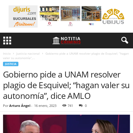
Inicio
Justicia nacional
Gobierno pide a UNAM resolver plagio de Esquivel; “hagan
valer su autonomía”,...
JUSTICIA
Gobierno pide a UNAM resolver
plagio de Esquivel; “hagan valer su
autonomía”, dice AMLO
Por
Arturo Ángel
-
16 enero, 2023
741
0