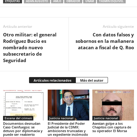
ETIQUETAS
ADÁN AUGUSTO
AMLO
OBRADOR
UNAM
YASMÍN ESQUIVEL
Artículo anterior
Artículo siguiente
Otro militar: el general
Con datos falsos y
Rodríguez Bucio es
sobornos en la mañanera
nombrado nuevo
atacan a fiscal de Q. Roo
subsecretario de
Seguridad
Artículos relacionados
Más del autor
Escena del crimen
Justicia nacional
Justicia nacional
Documentos desnudan
El Presidente del Poder
Asestan golpe a los
Caso Cienfuegos: se
Judicial de la CDMX:
Chapitos con captura de
detuvo por diplomacia y
ambiciones truncadas y
su operador El Morsa
puede ser reabierto
un expediente incómodo