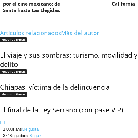
por el cine mexicano: de
California
Santa hasta Las Elegidas.
Artículos relacionados
Más del autor
Twitter
Nuestras firmas
El viaje y sus sombras: turismo, movilidad y
delito
Nuestras firmas
Whatsapp
Chiapas, víctima de la delincuencia
Nuestras firmas
El final de la Ley Serrano (con pase VIP)
1,000
Fans
Me gusta
374
Seguidores
Seguir