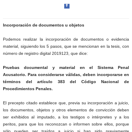
t
a
l
d
e
Incorporación de documentos u objetos
D
i
Facebook
Podemos realizar la incorporación de documentos o evidencia
f
material, siguiendo los 5 pasos, que se mencionan en la tesis, con
u
número de registro digital 2019123, que dice:
s
i
Pruebas documental y material en el Sistema Penal
ó
n
Acusatorio. Para considerarse válidas, deben incorporarse en
Twitter
d
términos del artículo 383 del Código Nacional de
e
Procedimientos Penales.
l
S
El precepto citado establece que, previa su incorporación a juicio,
a
los documentos, objetos y otros elementos de convicción deben
b
ser exhibidos al imputado, a los testigos o intérpretes y a los
e
r
peritos, para que los reconozcan o informen sobre ellos, porque
Whatsapp
P
sólo pueden ser traídos a juicio si han sido previamente