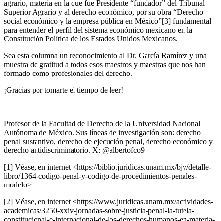
agrario, materia en la que fue Presidente “fundador” del Tribunal
Superior Agrario y al derecho económico, por su obra “Derecho
social económico y la empresa pública en México”[3] fundamental
para entender el perfil del sistema económico mexicano en la
Constitución Política de los Estados Unidos Mexicanos.
Sea esta columna un reconocimiento al Dr. García Ramírez y una
muestra de gratitud a todos esos maestros y maestras que nos han
formado como profesionales del derecho.
Bluesky
¡Gracias por tomarte el tiempo de leer!
Profesor de la Facultad de Derecho de la Universidad Nacional
Threads
Autónoma de México. Sus líneas de investigación son: derecho
penal sustantivo, derecho de ejecución penal, derecho económico y
derecho antidiscriminatorio. X: @albertofco9
[1] Véase, en internet <https://biblio.juridicas.unam.mx/bjv/detalle-
libro/1364-codigo-penal-y-codigo-de-procedimientos-penales-
modelo>
[2] Véase, en internet <https://www.juridicas.unam.mx/actividades-
academicas/3250-xxiv-jornadas-sobre-justicia-penal-la-tutela-
constitucional-e-internacional-de-los-derechos-humanos-en-materia-