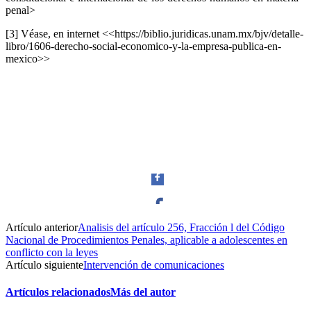
penal>
[3] Véase, en internet <<https://biblio.juridicas.unam.mx/bjv/detalle-
libro/1606-derecho-social-economico-y-la-empresa-publica-en-
mexico>>
Artículo anterior
Analisis del artículo 256, Fracción l del Código
Facebook
Nacional de Procedimientos Penales, aplicable a adolescentes en
conflicto con la leyes
Artículo siguiente
Intervención de comunicaciones
Artículos relacionados
Más del autor