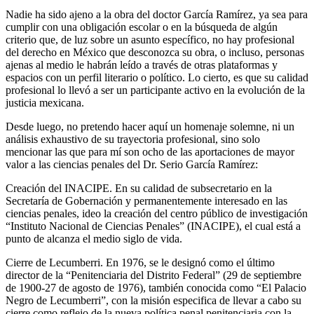
Nadie ha sido ajeno a la obra del doctor García Ramírez, ya sea para
Whatsapp
cumplir con una obligación escolar o en la búsqueda de algún
criterio que, de luz sobre un asunto específico, no hay profesional
del derecho en México que desconozca su obra, o incluso, personas
ajenas al medio le habrán leído a través de otras plataformas y
espacios con un perfil literario o político. Lo cierto, es que su calidad
profesional lo llevó a ser un participante activo en la evolución de la
justicia mexicana.
Linkedin
Desde luego, no pretendo hacer aquí un homenaje solemne, ni un
análisis exhaustivo de su trayectoria profesional, sino solo
mencionar las que para mí son ocho de las aportaciones de mayor
valor a las ciencias penales del Dr. Serio García Ramírez:
Creación del INACIPE. En su calidad de subsecretario en la
Secretaría de Gobernación y permanentemente interesado en las
ciencias penales, ideo la creación del centro público de investigación
“Instituto Nacional de Ciencias Penales” (INACIPE), el cual está a
punto de alcanza el medio siglo de vida.
Cierre de Lecumberri. En 1976, se le designó como el último
director de la “Penitenciaria del Distrito Federal” (29 de septiembre
de 1900-27 de agosto de 1976), también conocida como “El Palacio
Negro de Lecumberri”, con la misión especifica de llevar a cabo su
cierre como reflejo de la nueva política penal penitenciaria con la