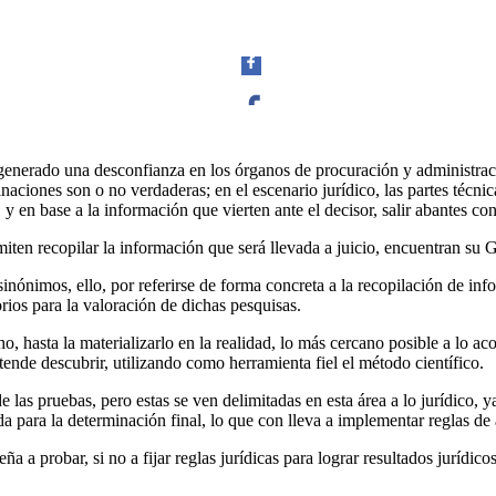
Facebook
 generado una desconfianza en los órganos de procuración y administraci
aciones son o no verdaderas; en el escenario jurídico, las partes técnica
y en base a la información que vierten ante el decisor, salir abantes con
miten recopilar la información que será llevada a juicio, encuentran su G
Twitter
sinónimos, ello, por referirse de forma concreta a la recopilación de in
rios para la valoración de dichas pesquisas.
cho, hasta la materializarlo en la realidad, lo más cercano posible a lo 
etende descubrir, utilizando como herramienta fiel el método científico.
e las pruebas, pero estas se ven delimitadas en esta área a lo jurídico, y
Whatsapp
a para la determinación final, lo que con lleva a implementar reglas de
a a probar, si no a fijar reglas jurídicas para lograr resultados jurídico