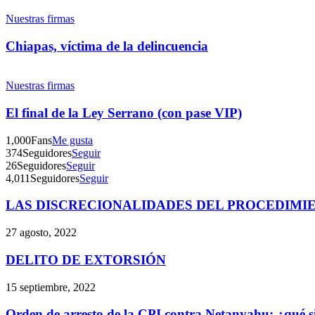
Nuestras firmas
Chiapas, víctima de la delincuencia
Nuestras firmas
El final de la Ley Serrano (con pase VIP)
1,000
Fans
Me gusta
374
Seguidores
Seguir
26
Seguidores
Seguir
4,011
Seguidores
Seguir
LAS DISCRECIONALIDADES DEL PROCEDIMI
27 agosto, 2022
DELITO DE EXTORSIÓN
15 septiembre, 2022
Orden de arresto de la CPI contra Netanyahu: ¿qué s