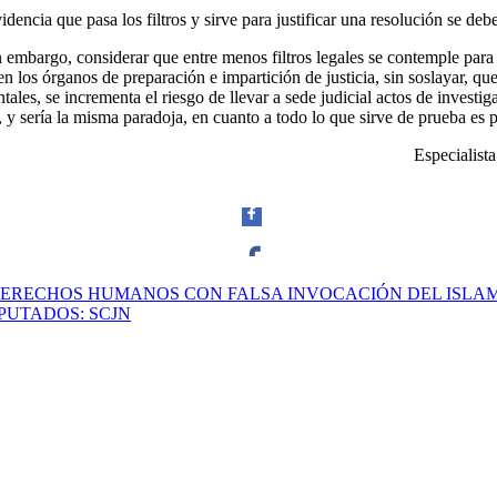
dencia que pasa los filtros y sirve para justificar una resolución se de
 embargo, considerar que entre menos filtros legales se contemple para l
en los órganos de preparación e impartición de justicia, sin soslayar, q
Linkedin
les, se incrementa el riesgo de llevar a sede judicial actos de investiga
y sería la misma paradoja, en cuanto a todo lo que sirve de prueba es 
Especialista
 DERECHOS HUMANOS CON FALSA INVOCACIÓN DEL ISLA
Facebook
PUTADOS: SCJN
Twitter