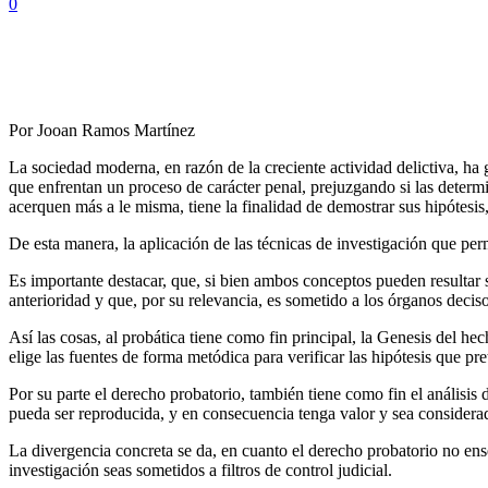
0
Por Jooan Ramos Martínez
La sociedad moderna, en razón de la creciente actividad delictiva, ha
que enfrentan un proceso de carácter penal, prejuzgando si las determin
acerquen más a le misma, tiene la finalidad de demostrar sus hipótesis, 
De esta manera, la aplicación de las técnicas de investigación que per
Es importante destacar, que, si bien ambos conceptos pueden resultar 
anterioridad y que, por su relevancia, es sometido a los órganos deciso
Así las cosas, al probática tiene como fin principal, la Genesis del he
elige las fuentes de forma metódica para verificar las hipótesis que pr
Por su parte el derecho probatorio, también tiene como fin el análisis d
pueda ser reproducida, y en consecuencia tenga valor y sea considerad
La divergencia concreta se da, en cuanto el derecho probatorio no enseñ
investigación seas sometidos a filtros de control judicial.